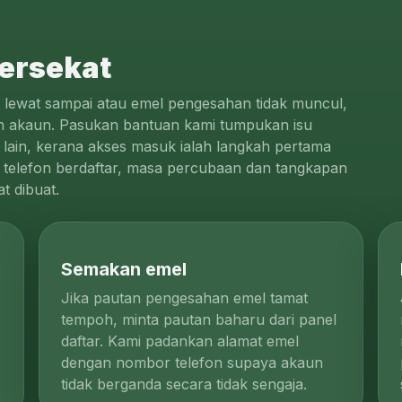
tersekat
S lewat sampai atau emel pengesahan tidak muncul,
an akaun. Pasukan bantuan kami tumpukan isu
ain, kerana akses masuk ialah langkah pertama
telefon berdaftar, masa percubaan dan tangkapan
t dibuat.
Semakan emel
Jika pautan pengesahan emel tamat
tempoh, minta pautan baharu dari panel
daftar. Kami padankan alamat emel
dengan nombor telefon supaya akaun
tidak berganda secara tidak sengaja.