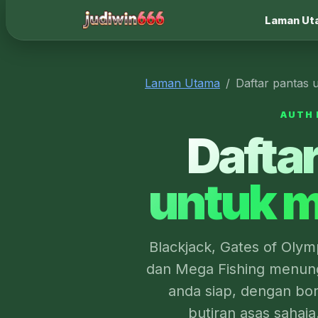
Laman Ut
judiwin666
Laman Utama
Daftar pantas 
AUTH 
Dafta
untuk m
Blackjack, Gates of Olym
dan Mega Fishing menung
anda siap, dengan bo
butiran asas sahaj