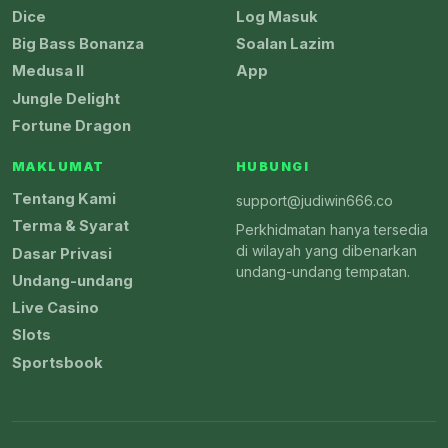
Dice
Log Masuk
Big Bass Bonanza
Soalan Lazim
Medusa II
App
Jungle Delight
Fortune Dragon
MAKLUMAT
HUBUNGI
Tentang Kami
support@judiwin666.co
Terma & Syarat
Perkhidmatan hanya tersedia
di wilayah yang dibenarkan
Dasar Privasi
undang-undang tempatan.
Undang-undang
Live Casino
Slots
Sportsbook