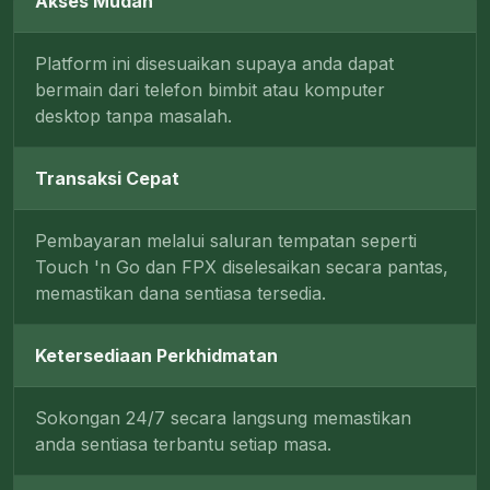
Akses Mudah
Platform ini disesuaikan supaya anda dapat
bermain dari telefon bimbit atau komputer
desktop tanpa masalah.
Transaksi Cepat
Pembayaran melalui saluran tempatan seperti
Touch 'n Go dan FPX diselesaikan secara pantas,
memastikan dana sentiasa tersedia.
Ketersediaan Perkhidmatan
Sokongan 24/7 secara langsung memastikan
anda sentiasa terbantu setiap masa.