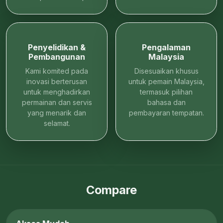
Penyelidikan &
Pengalaman
Pembangunan
Malaysia
Kami komited pada
Disesuaikan khusus
inovasi berterusan
untuk pemain Malaysia,
untuk menghadirkan
termasuk pilihan
permainan dan servis
bahasa dan
yang menarik dan
pembayaran tempatan.
selamat.
Compare