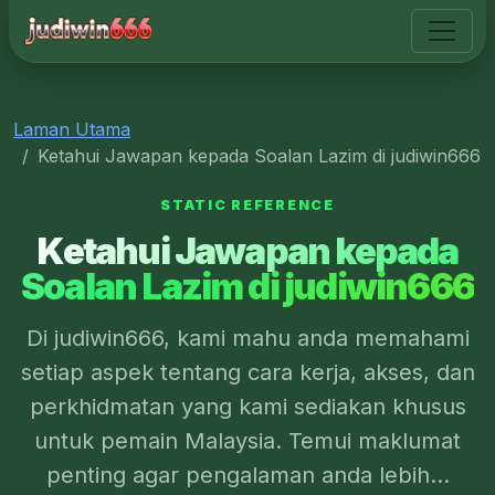
judiwin666
Laman Utama
Ketahui Jawapan kepada Soalan Lazim di judiwin666
STATIC REFERENCE
Ketahui Jawapan kepada
Soalan Lazim di judiwin666
Di judiwin666, kami mahu anda memahami
setiap aspek tentang cara kerja, akses, dan
perkhidmatan yang kami sediakan khusus
untuk pemain Malaysia. Temui maklumat
penting agar pengalaman anda lebih...